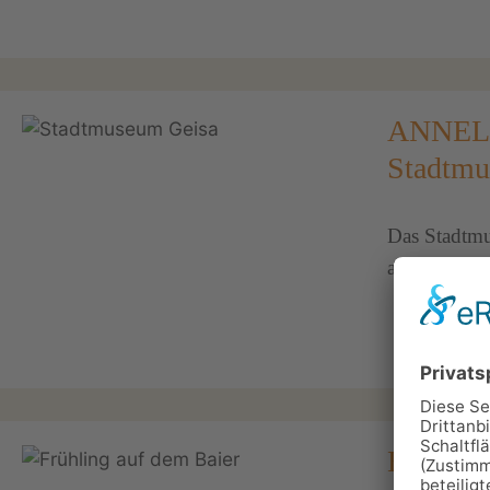
ANNELI
Stadtmu
Das Stadtmu
am Schlossp
Baier