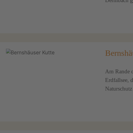
Dermbach g
Bernshä
Am Rande des
Erdfallsee, 
Naturschutz 