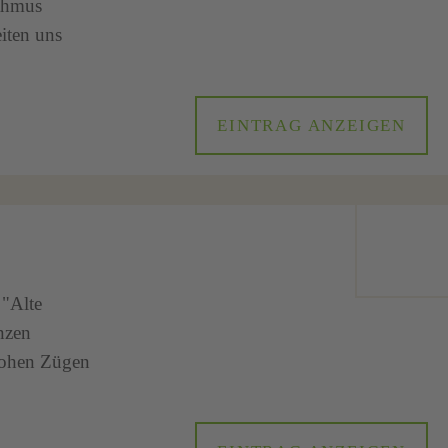
ythmus
iten uns
EINTRAG ANZEIGEN
 "Alte
nzen
 rohen Zügen