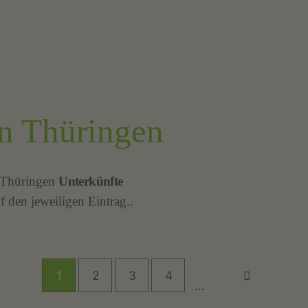
n Thüringen
 Thüringen
Unterkünfte
f den jeweiligen Eintrag..
1
2
3
4
…