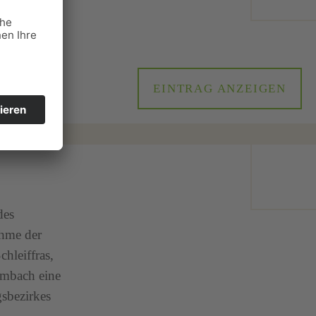
Er
EINTRAG ANZEIGEN
des
ahme der
hleiffras,
rmbach eine
sbezirkes