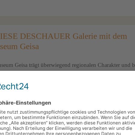
ESE DESCHAUER Galerie mit dem
seum Geisa
seum Geisa trägt überwiegend regionalen Charakter und be
latz.