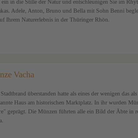
 ein in die Stille der Natur und entschleunigen Sie im Rh
akas. Adele, Anton, Bruno und Bella mit Sohn Benni begle
auf Ihrem Naturerlebnis in der Thüringer Rhön.
nze Vacha
tadtbrand überstanden hatte als eines der wenigen das als
nnte Haus am historischen Marktplatz. In ihr wurden Mü
e" geprägt. Die Münzen führten alle ein Bild der Äbte in
a.