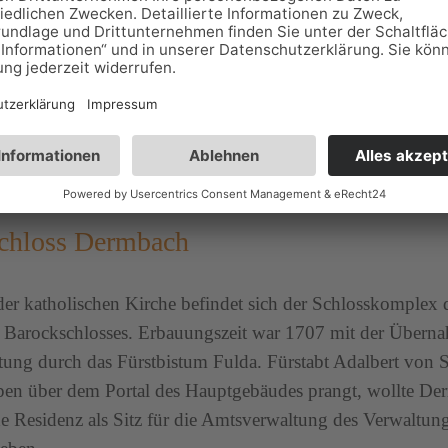
ildet die mächtigste Basaltkuppe der Thüringischen Rhön. 
en kleinen Kessel des Feldatales bei Dermbach.
chloss Dermbach
er katholischen Kirche befindet sich der Schlosskomplex 
Barockschlosses. Erbauungszeit war 1707 mit der Übern
ung durch das Fürstbistum Fulda. Fürstabt Adalbert von Sc
en über dem Portal des Hauptgebäudes prangt, wollte De
e Residenz als Sitz für die Amtsverwaltung des Verwaltung