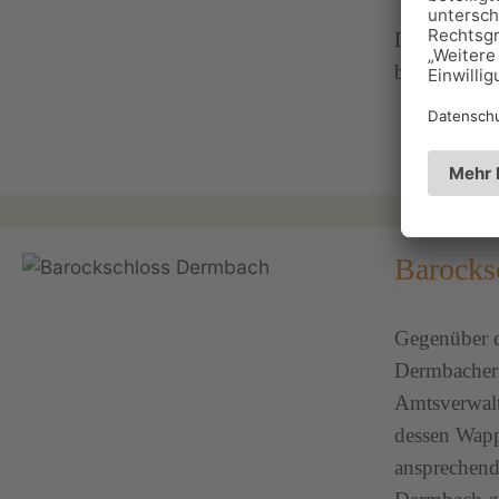
Der Baier b
beherrscht d
Barocks
Gegenüber d
Dermbacher 
Amtsverwalt
dessen Wapp
ansprechend