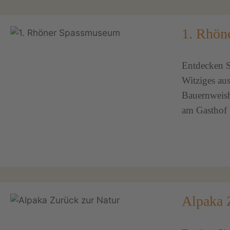
1. Rhön
Entdecken S
Witziges au
Bauernweish
am Gasthof H
Alpaka 