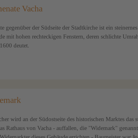
enate Vacha
 gegenüber der Südseite der Stadtkirche ist ein steinernes
 mit hohen rechteckigen Fenstern, deren schlichte Umr
1600 deutet.
emark
er wird an der Südostseite des historischen Marktes das st
as Rathaus von Vacha - auffallen, die "Widemark" genannt
Widemarkter dieses Gebäude errichten - Baumeister war J