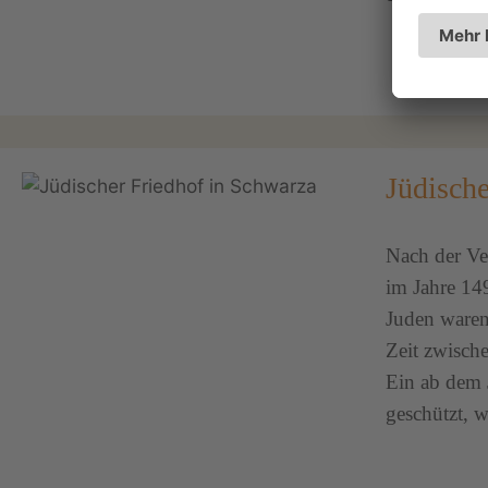
Jüdisch
Nach der Ve
im Jahre 14
Juden waren 
Zeit zwisch
Ein ab dem 
geschützt, w