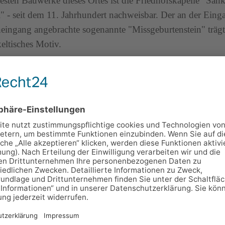
testen Bauwerke dieses Ortes ist die Friedhofskapelle "Sank
" - seit dem 11. Jahrhundert nachweisbar. Der an der Ein
eingang angebrachte sogenannte "Missgeburtenstein" trägt
eltisches Motiv.
museum Schwarza
 und Geschichtsverein der Dolmargemeinde Schwarza wi
hule im "Haus der Vereine" ein Heimatmuseum der besonde
 Die Räume, liebevoll wie zu Urgroßmutters Zeiten eingeric
ch zu Spinnabenden, Vortragsreihen und zu geselligem Be