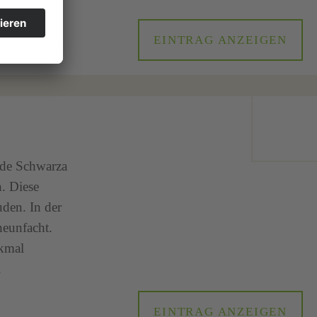
EINTRAG ANZEIGEN
nde Schwarza
. Diese
uden. In der
neunfacht.
nkmal
.
EINTRAG ANZEIGEN