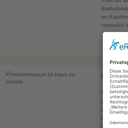
Eines der äl
Bartholomäi
am Kapellen
vermutlich k
Heimat
Vom Heimat-
der Regelsc
unterhalten.
mitunter au
ein.