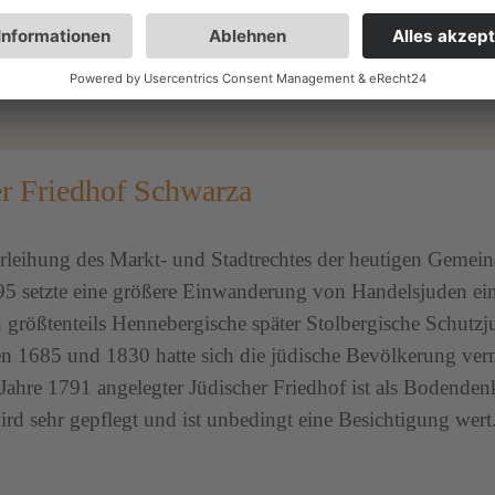
er Friedhof Schwarza
rleihung des Markt- und Stadtrechtes der heutigen Gemei
95 setzte eine größere Einwanderung von Handelsjuden ein
größtenteils Hennebergische später Stolbergische Schutzj
en 1685 und 1830 hatte sich die jüdische Bevölkerung ver
Jahre 1791 angelegter Jüdischer Friedhof ist als Bodende
ird sehr gepflegt und ist unbedingt eine Besichtigung wert