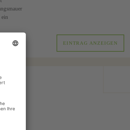
t
gangsmauer
 ein
EINTRAG ANZEIGEN
rd unweit
ren Art
htet, laden
isammensein