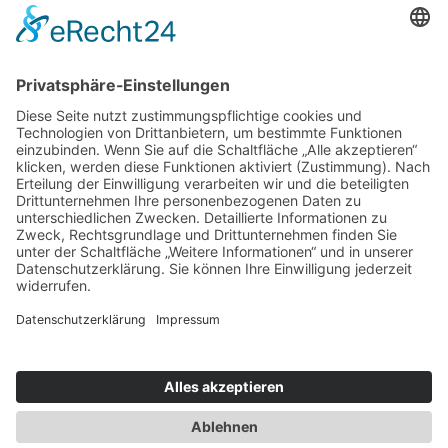
Erfolgreich Vermieten
Service & Tipps
Urlaubsservice
Bücher, Karten & CD's
Ihre Anreise
Wetter
Links
Nutzungsbedingungen
Impressum
Datenschutz
Rennsteig.de
Sachsen-Anhalt.info
Reiseoasen.de