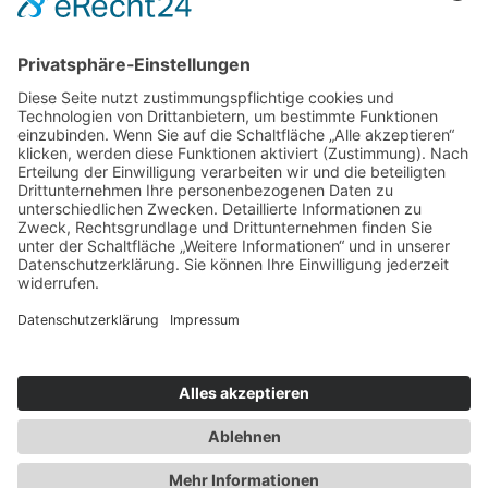
Service & Tipps
Urlaubsservice
Bücher, Karten & CD's
Ihre Anreise
Wetter
Links
Nutzungsbedingungen
Impressum
Datenschutz
Rennsteig.de
Sachsen-Anhalt.info
Reiseoasen.de