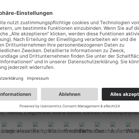
Luginsland" ***
ruh 8, 07907 Schleiz
80 50
30
uginsland" in Schleiz / Thüringer Vogtland verwöhnt Sie i
und verfügt über gemütliche Gästezimmer und ein Restaur
, Sauna, Liegewiese sowie einem kleinen Kinderspielplat