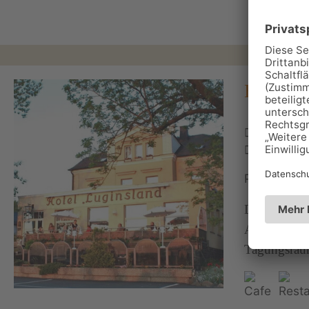
Hotel "
Heinrichs
03663 4
Personen: 
Das Hotel "L
Atmosphäre 
Tagungsraum