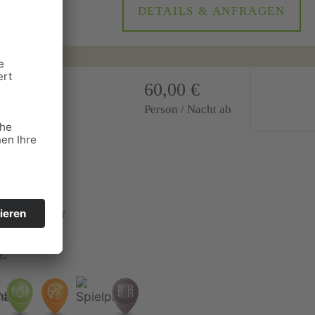
DETAILS & ANFRAGEN
60,00 €
Person / Nacht ab
n familiärer
ant,
z.