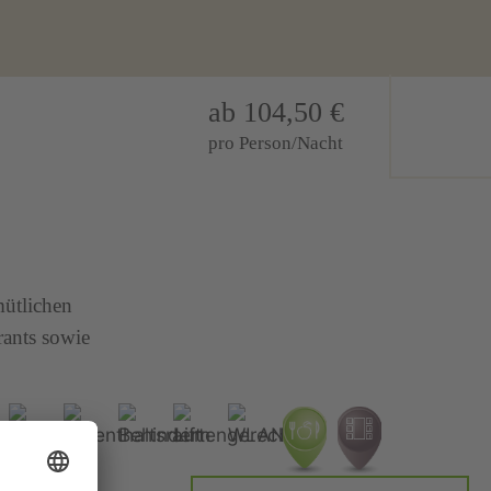
ab 104,50 €
pro Person/Nacht
mütlichen
rants sowie