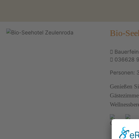
Bio-See
Bauerfein
036628 
Personen: 
Genießen Si
Gästezimmer
Wellnessbere