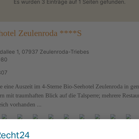
Es wurden 3 Einträge auf 1 Seiten gefunden.
hotel Zeulenroda ****S
dallee 1, 07937 Zeulenroda-Triebes
980
307
e eine Auszeit im 4-Sterne Bio-Seehotel Zeulenroda in ge
n mit traumhaften Blick auf die Talsperre; mehrere Restau
ich vorhanden ...