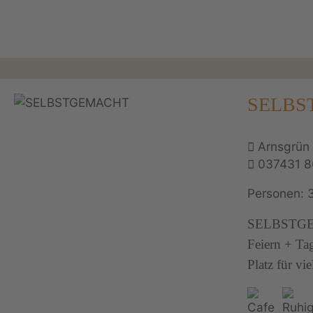
SELBSTG
Arnsgrün 
037431 
Personen: 
SELBSTGEMA
Feiern + Ta
Platz für vi