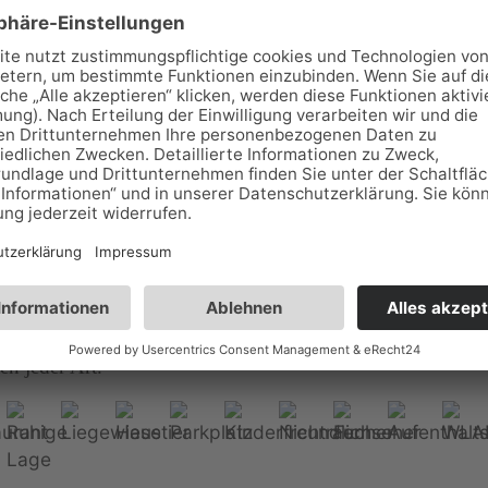
Es wurden 1 Einträge auf 1 Seiten gefunden.
berge & Gasthaus "Drei Tannen"
rberge 2, 07957 Langenwetzendorf
20305
39
Zeulenrodaer Meeres, idyllisch im Wald gelegene Herberge;
indergruppen, Vereine; mit gemütlichen Gasthaus und Platz
en jeder Art.