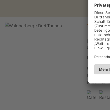
Waldher
Jugendhe
036625 
Personen: 
Unweit des 
Familien, K
Feierlichkeit