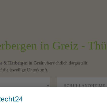
bergen in Greiz - Thü
me & Herbergen
in
Greiz
übersichtlich dargestellt.
f die jeweilige Unterkunft.