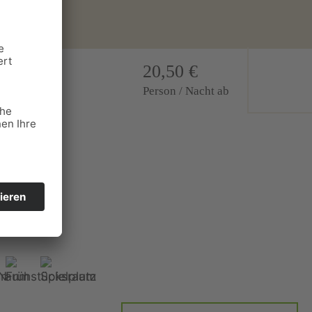
20,50 €
Person / Nacht ab
 ideal für
 für