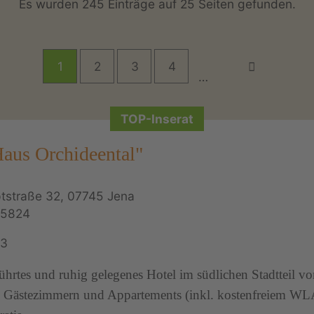
Es wurden 245 Einträge auf 25 Seiten gefunden.
1
2
3
4
…
TOP-Inserat
Haus Orchideental"
tstraße 32, 07745 Jena
05824
13
ührtes und ruhig gelegenes Hotel im südlichen Stadtteil vo
 Gästezimmern und Appartements (inkl. kostenfreiem WL