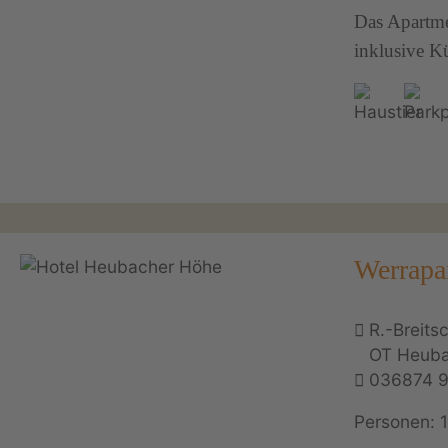
Das Apartme
inklusive K
Werrapa
R.-Breits
OT Heub
036874 
Personen: 