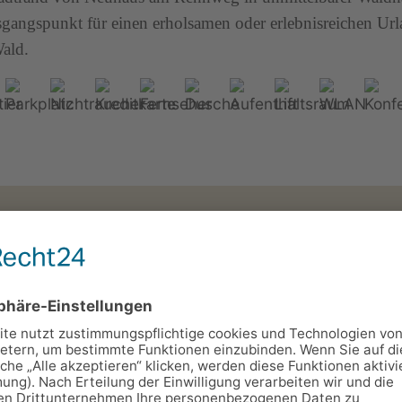
sgangspunkt für einen erholsamen oder erlebnisreichen Ur
ald.
Goldener Hirsch" ****
sel 91-93, 98527 Suhl
9590
100
oldener Hirsch" in Suhl befindet sich in ruhiger, ländlic