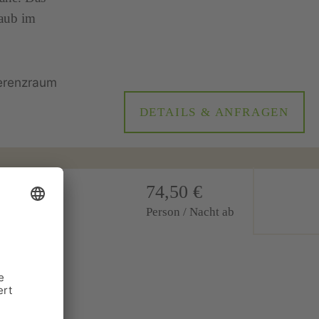
laub im
DETAILS & ANFRAGEN
74,50 €
Person / Nacht ab
her und doch