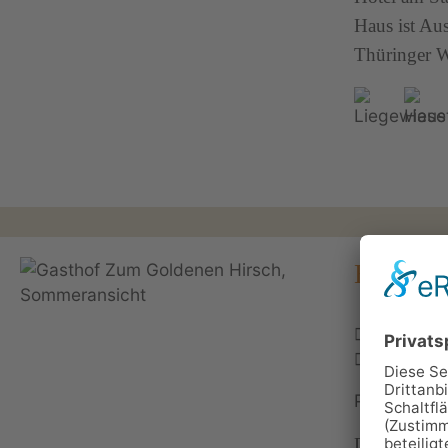
Haus ist Au
Thüringer W
Hotel "
An der Ha
03681 7
Personen: 
Das Hotel "G