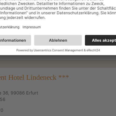
r Lage u. verfügt über liebevoll eingerichtete Gästezimme
it regionalen u. internationalen Spezialitäten.
nt Hotel Lindeneck ***
ße 36, 99086 Erfurt
956
70