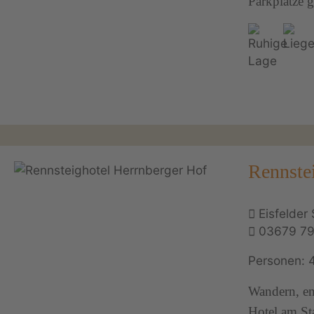
Parkplätze gr
Rennste
Eisfelde
03679 7
Personen: 
Wandern, en
Hotel am St