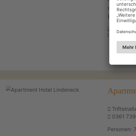
zentrumsnahe
Restaurant m
Apartme
Triftstra
0361 73
Personen: 