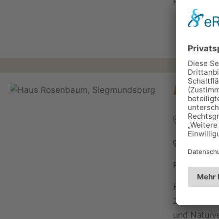
Haus Ro
Hiftenbe
OT Sieg
036704 
Personen: 
Herrliches 
2 Seminarrä
und Naturve