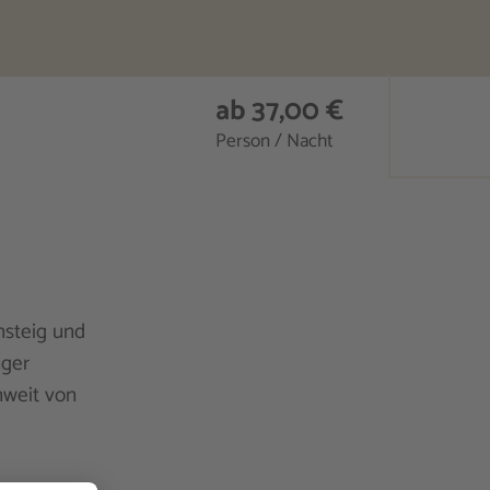
ab 37,00 €
Person / Nacht
nsteig und
nger
nweit von