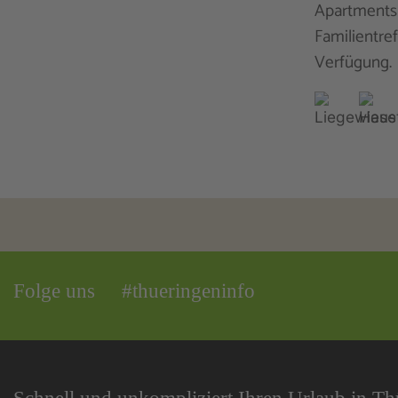
Apartments
Familientre
Verfügung.
Folge uns
#thueringeninfo
Schnell und unkompliziert Ihren Urlaub in T