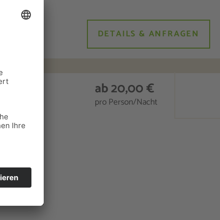
DETAILS & ANFRAGEN
ab 20,00 €
pro Person/Nacht
stezimmern,
en, Vereine