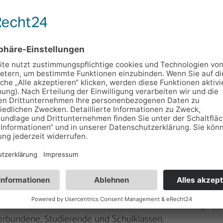
senbaum am Rennsteig
rg 3, 98724 Neuhaus am Rennweg
mundsburg
80284
49
Domizil in Siegmundsburg direkt am Rennsteig mit 18 Gä
umen, Restaurant, Sauna usw. für Familien, Wandergrupp
rbundene, Studierende und Schulklassen.