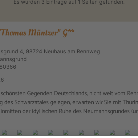
Es wurden 3 Einträge auf 1 Seiten gefunden.
 "Thomas Müntzer" G**
sgrund 4, 98724 Neuhaus am Rennweg
annsgrund
 80366
26
r schönsten Gegenden Deutschlands, nicht weit vom Ren
 des Schwarzatales gelegen, erwarten wir Sie mit Thüri
t inmitten der idyllischen Ruhe des Neumannsgrundes (u