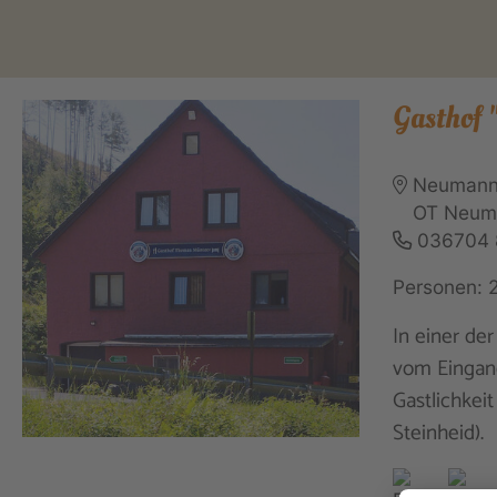
Gasthof
Neumann
OT Neum
036704
Personen: 
In einer de
vom Eingang
Gastlichkei
Steinheid).