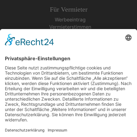
Für Vermieter
Werbeeintrag
Vermieterstimmen
Erfolgreich Vermieten
Service & Tipps
Urlaubsservice
Bücher, Karten & CD's
Ihre Anreise
Wetter
Links
Nutzungsbedingungen
Impressum
Datenschutz
Rennsteig.de