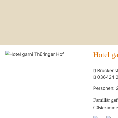
Hotel ga
Brückenst
036424 
Personen: 
Familiär gef
Gästezimmern