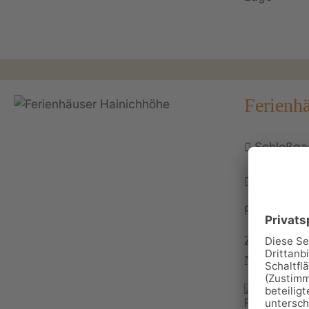
Ferienh
Schloßga
OT Craul
036254 
Personen: 
Zwei Ferienh
Nationalpark