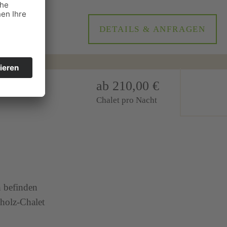
DETAILS & ANFRAGEN
ab 210,00 €
Chalet pro Nacht
 befinden
lholz-Chalet