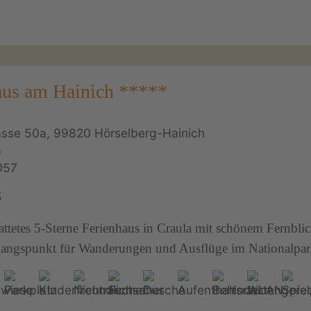
aus am Hainich *****
sse 50a, 99820 Hörselberg-Hainich
a
057
5
attetes 5-Sterne Ferienhaus in Craula mit schönem Fernbli
gangspunkt für Wanderungen und Ausflüge im Nationalpar