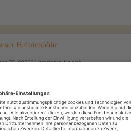
äuser Hainichhöhe
sse 76, 99820 Hörselberg-Hainich
a
70837
12
äuser für je 4-6 Personen im idyllischen Ortsteil Craula, 
 Hainich, für Ihre Pferde gibt es eine große Koppel mit Unt