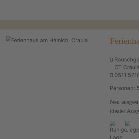
Ferienh
Rauschga
OT Craul
0511 571
Personen: 
Neu ausgest
idealer Aus