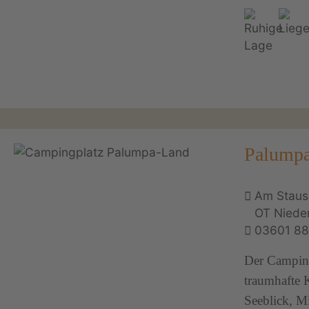
Palump
Am Staus
OT Nieder
03601 8
Der Camping
traumhafte K
Seeblick, Mi