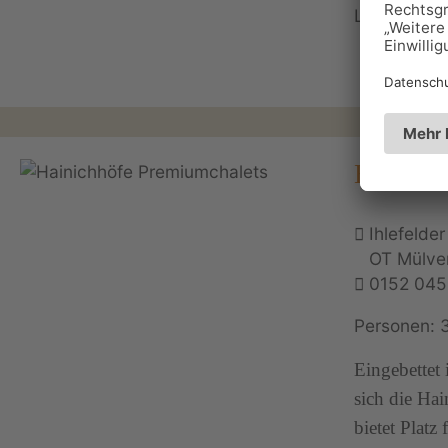
Hainich
Ihlefelde
OT Mülve
0152 04
Personen: 
Eingebettet
sich die Hai
bietet Platz