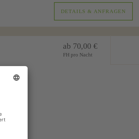
DETAILS & ANFRAGEN
ab 70,00 €
FH pro Nacht
gleich am
erstand ...