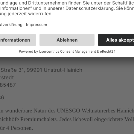
höfe Premiumchalets
r Straße 31, 99991 Unstrut-Hainich
rstedt
585487
36
 in wunderbare Natur des UNESCO Weltnaturerbes Hainich
nichhöfe Premiumchalets. Jedes liebevoll eingerichtete Vol
 für 4 Personen.