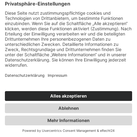
Urlaubsservice
Bücher, Karten & CD's
Ihre Anreise
Wetter
Links
Nutzungsbedingungen
Impressum
Datenschutz
Rennsteig.de
Sachsen-Anhalt.info
Reiseoasen.de
©
2026 Internet-Service-Community
|
Cookie-Einstellungen