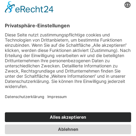
Erfolgreich Vermieten
Service & Tipps
Urlaubsservice
Bücher, Karten & CD's
Ihre Anreise
Wetter
Links
Nutzungsbedingungen
Impressum
Datenschutz
Rennsteig.de
Sachsen-Anhalt.info
Reiseoasen.de