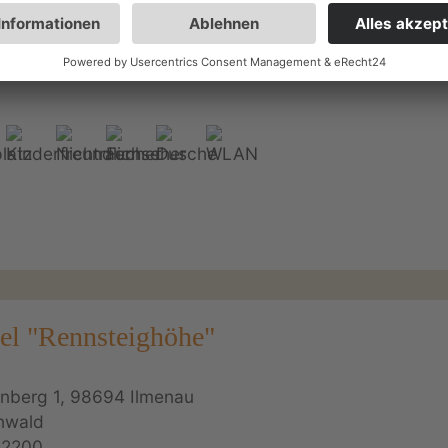
hnung Vessertalblick im OT Vesser bietet Platz für bis zu
aler Ausgangspunkt für einen Urlaub im Vessertal und im T
el "Rennsteighöhe"
nberg 1, 98694 Ilmenau
nwald
62200