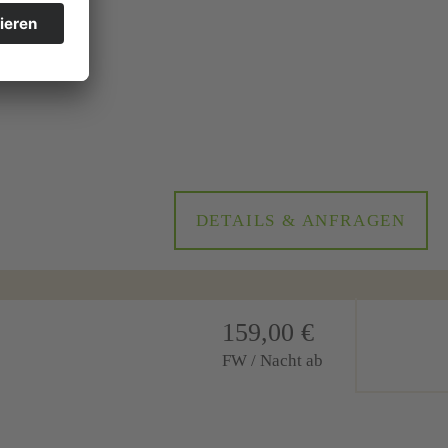
 5 Personen
hüringer
DETAILS & ANFRAGEN
159,00 €
FW / Nacht ab