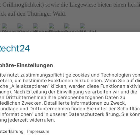
t Grillmöglichkeit) sowie die Liegewiese bieten einen herrl
ck auf den Thüringer Wald.
ohnung "Vessertalblick"
sstraße 2, 98528 Suhl
r
60500
3