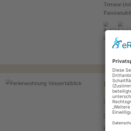
Terrasse (mi
Panoramabli
Ferienw
Stutenhau
OT Vesse
036782 
Personen: 