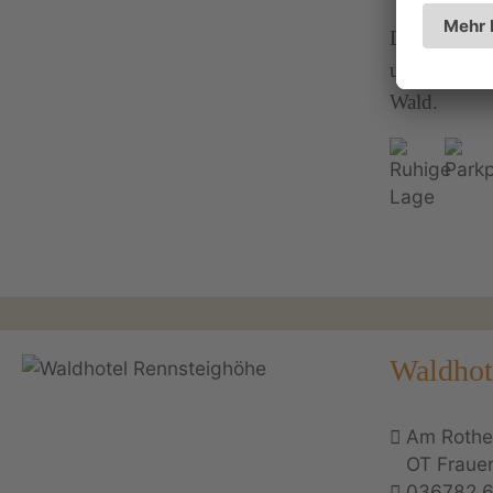
Die Ferienwo
und ist ide
Wald.
Waldhot
Am Rothe
OT Fraue
036782 