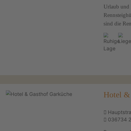
Urlaub und 
Rennsteighü
sind die Re
Hotel &
Hauptstr
036734 