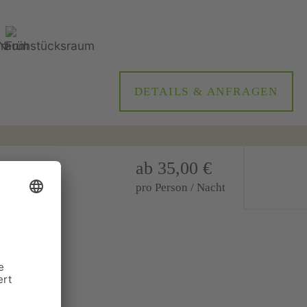
DETAILS & ANFRAGEN
ab 35,00 €
pro Person / Nacht
arzatal;