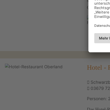
schlafen Si
Gastlichkei
Hotel - 
Schwarzb
03679 72
Personen: 
Das Hotel-R