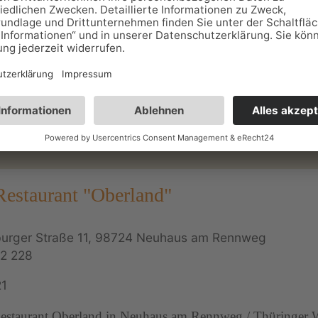
e in gemütlichen Gästezimmern und genießen Sie die Thüri
t in unserem Restaurant mit Schweizer Käsestube und im Bi
Restaurant "Oberland"
urger Straße 11, 98724 Neuhaus am Rennweg
2 228
21
estaurant Oberland in Neuhaus am Rennweg / Thüringer W