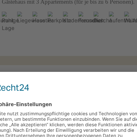
Gästehaus mit 3 Appartements (für je bis zu 6 Personen).
el "Zum Hirsch"
straße 20, 98744 Unterweißbach
22408
35
les Hotel mit Restaurant in Unterweißbach im schönen Schw