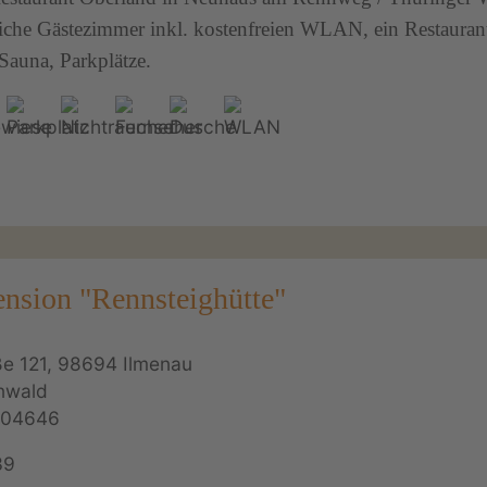
iche Gästezimmer inkl. kostenfreien WLAN, ein Restauran
Sauna, Parkplätze.
ension "Rennsteighütte"
e 121, 98694 Ilmenau
nwald
704646
39