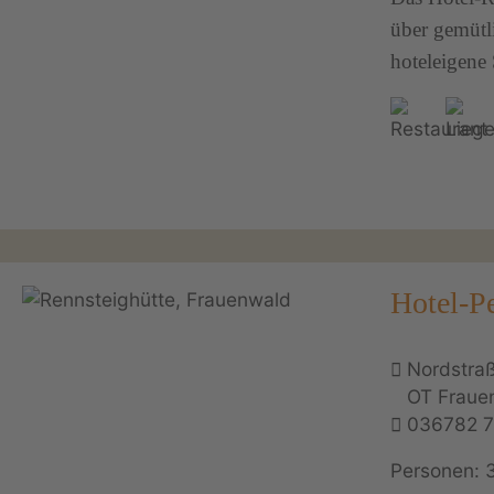
über gemütl
hoteleigene 
Hotel-P
Nordstraß
OT Fraue
036782 
Personen: 