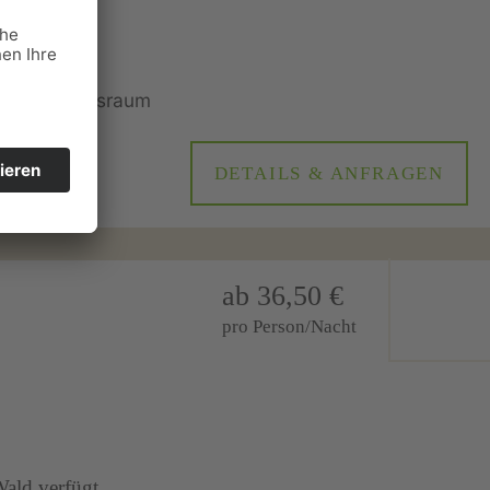
nger
ergarten.
DETAILS & ANFRAGEN
ab 36,50 €
pro Person/Nacht
ald verfügt