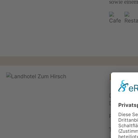
sowie einem 
Landhot
Lichtetal
036730 
Personen: 
Traditionel