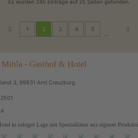
Es wurden 245 Einträge auf 25 Seiten gefunden.
1
2
3
4
5
…
 Mihla - Gasthof & Hotel
Sand 3, 99831 Amt Creuzburg
42501
24
tel in ruhiger Lage mit Spezialitäten aus eigener Produkt