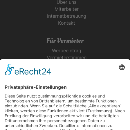
Über uns
Mitarbeiter
Internetbetreuung
Kontakt
Für Vermieter
Werbeeintrag
Vermieterstimmen
Erfolgreich Vermieten
Service & Tipps
Urlaubsservice
Bücher, Karten & CD's
Ihre Anreise
Wetter