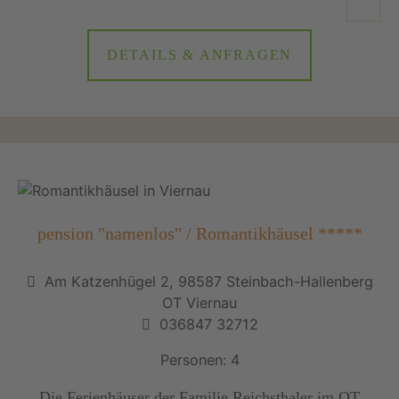
DETAILS & ANFRAGEN
pension "namenlos" / Romantikhäusel *****
Am Katzenhügel 2, 98587 Steinbach-Hallenberg
OT Viernau
036847 32712
Personen: 4
Die Ferienhäuser der Familie Reichsthaler im OT