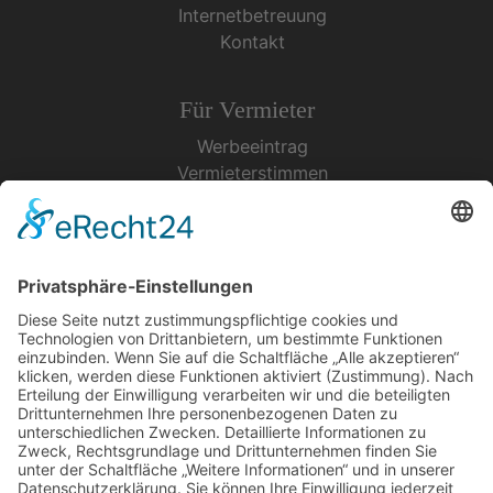
Internetbetreuung
Kontakt
Für Vermieter
Werbeeintrag
Vermieterstimmen
Erfolgreich Vermieten
Service & Tipps
Urlaubsservice
Bücher, Karten & CD's
Ihre Anreise
Wetter
Links
Nutzungsbedingungen