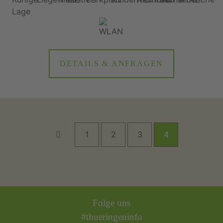
DETAILS & ANFRAGEN
1
2
3
4
Folge uns
#thueringeninfo