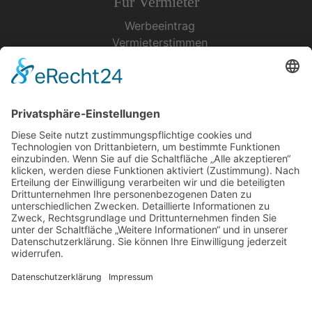
Für Vermieter
Werbeeintrag
Vermieterstimmen
Erfolgreich Vermieten
Service & Tipps
Urlaubsservice
Bücher, Karten & CD's
Ihre Anreise
Wetter
Links
Nutzungsbedingungen
Impressum
Datenschutz
Rennsteig.de
Sachsen-Anhalt.info