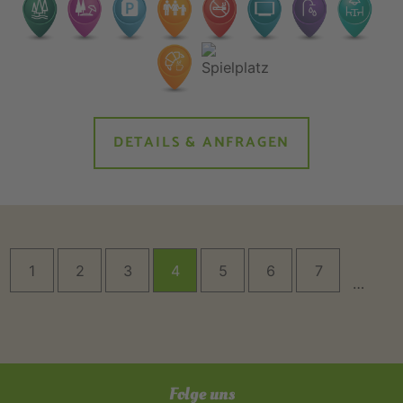
DETAILS & ANFRAGEN
1
2
3
4
5
6
7
…
Folge uns