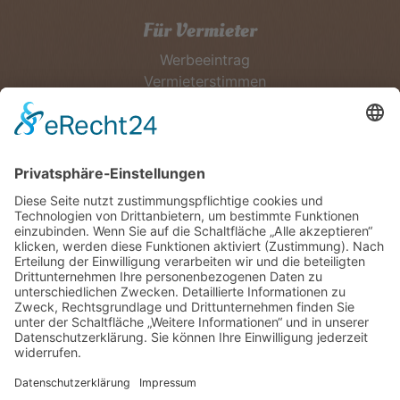
Für Vermieter
Werbeeintrag
Vermieterstimmen
Erfolgreich Vermieten
Service & Tipps
Urlaubsservice
Bücher, Karten & CD's
Ihre Anreise
Wetter
Links
Nutzungsbedingungen
Impressum
Datenschutz
Rennsteig.de