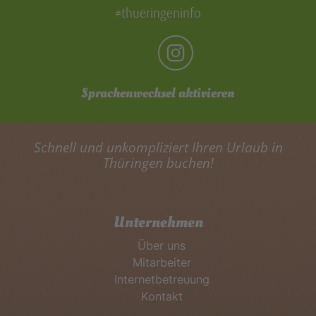
#thueringeninfo
Sprachenwechsel aktivieren
Schnell und unkompliziert Ihren Urlaub in
Thüringen buchen!
Unternehmen
Über uns
Mitarbeiter
Internetbetreuung
Kontakt