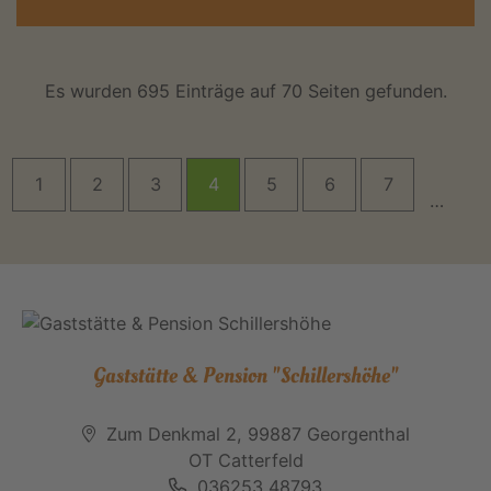
Es wurden 695 Einträge auf 70 Seiten gefunden.
1
2
3
4
5
6
7
…
Gaststätte & Pension "Schillershöhe"
Zum Denkmal 2, 99887 Georgenthal
OT Catterfeld
036253 48793