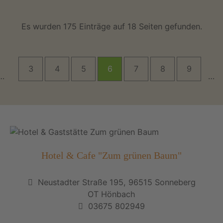
Es wurden 175 Einträge auf 18 Seiten gefunden.
3
4
5
6
7
8
9
…
…
Hotel & Cafe "Zum grünen Baum"
Neustadter Straße 195, 96515 Sonneberg
OT Hönbach
03675 802949