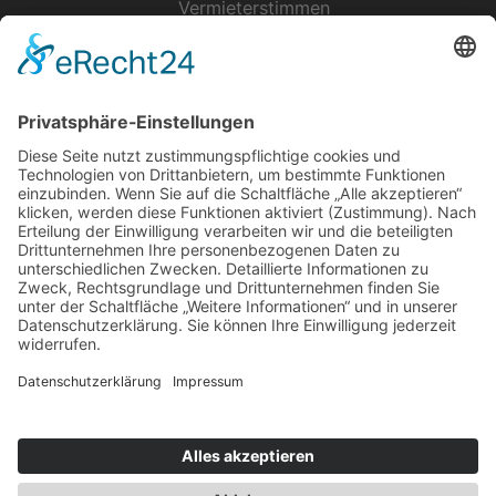
Vermieterstimmen
Erfolgreich Vermieten
Service & Tipps
Urlaubsservice
Bücher, Karten & CD's
Ihre Anreise
Wetter
Links
Nutzungsbedingungen
Impressum
Datenschutz
Rennsteig.de
Sachsen-Anhalt.info
Reiseoasen.de