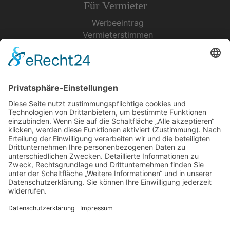
Für Vermieter
Werbeeintrag
Vermieterstimmen
Erfolgreich Vermieten
Service & Tipps
Urlaubsservice
Bücher, Karten & CD's
Ihre Anreise
Wetter
Links
Nutzungsbedingungen
Impressum
Datenschutz
Rennsteig.de