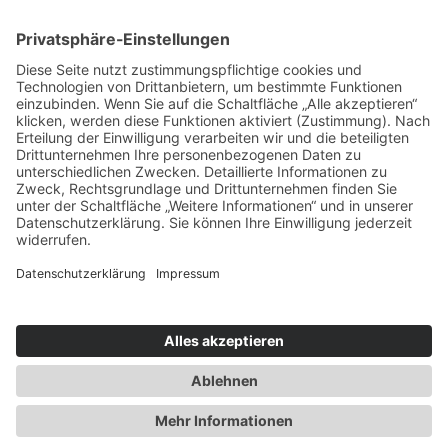
Service & Tipps
Urlaubsservice
Bücher, Karten & CD's
Ihre Anreise
Wetter
Links
Nutzungsbedingungen
Impressum
Datenschutz
Rennsteig.de
Sachsen-Anhalt.info
Reiseoasen.de
©
2026 Internet-Service-Community
|
Cookie-Einstellungen