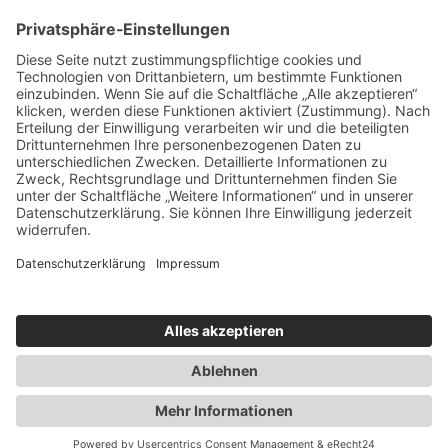
Service & Tipps
Urlaubsservice
Bücher, Karten & CD's
Ihre Anreise
Wetter
Links
Nutzungsbedingungen
Impressum
Datenschutz
Rennsteig.de
Sachsen-Anhalt.info
Reiseoasen.de
2026 Internet-Service-Community
©
|
Cookie-Einstellungen