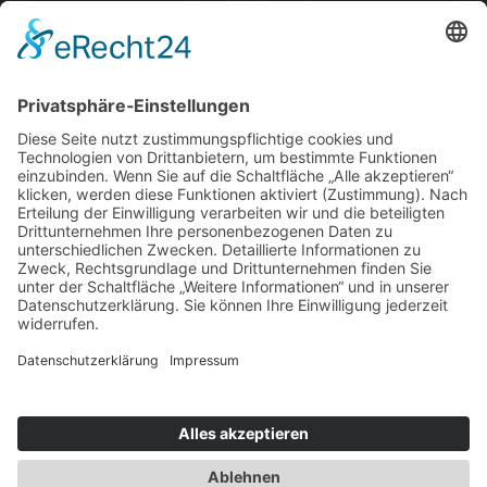
Erfolgreich Vermieten
Service & Tipps
Urlaubsservice
Bücher, Karten & CD's
Ihre Anreise
Wetter
Links
Nutzungsbedingungen
Impressum
Datenschutz
Rennsteig.de
Sachsen-Anhalt.info
Reiseoasen.de