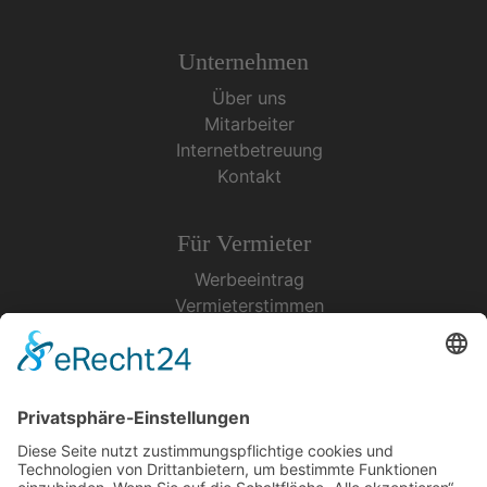
Unternehmen
Über uns
Mitarbeiter
Internetbetreuung
Kontakt
Für Vermieter
Werbeeintrag
Vermieterstimmen
Erfolgreich Vermieten
Service & Tipps
Urlaubsservice
Bücher, Karten & CD's
Ihre Anreise