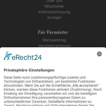
Über uns
Mitarbeiter
Internetbetreuung
Kontakt
Für Vermieter
Werbeeintrag
Vermieterstimmen
Erfolgreich Vermieten
Service & Tipps
Urlaubsservice
Bücher, Karten & CD's
Ihre Anreise
Wetter
Links