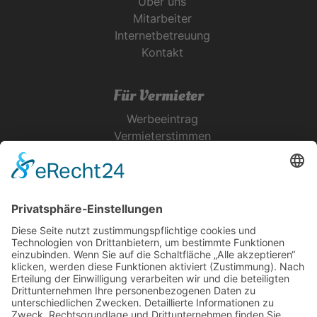
Über uns
Mitarbeiter
Internetbetreuung
Kontakt
Für Vermieter
Werbeeintrag
Vermieterstimmen
Erfolgreich Vermieten
Service & Tipps
Urlaubsservice
Bücher, Karten & CD's
Ihre Anreise
Wetter
Links