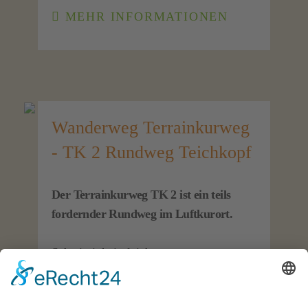
MEHR INFORMATIONEN
Wanderweg Terrainkurweg
- TK 2 Rundweg Teichkopf
Der Terrainkurweg TK 2 ist ein teils
fordernder Rundweg im Luftkurort.
Schwierigkeit: leicht
Strecke: 5,5 km
Dauer: 1:30 h