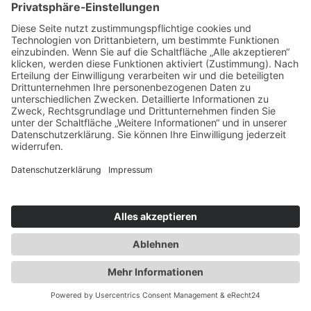
© Foto: TI Ilmenau
MEHR INFORMATIONEN
Wanderung -
"Terrainkurweg TK3 - Zum
Kickelhahn
Der Terrainkurweg TK3 ist ein
anspruchsvoller öfters ansteigender stark