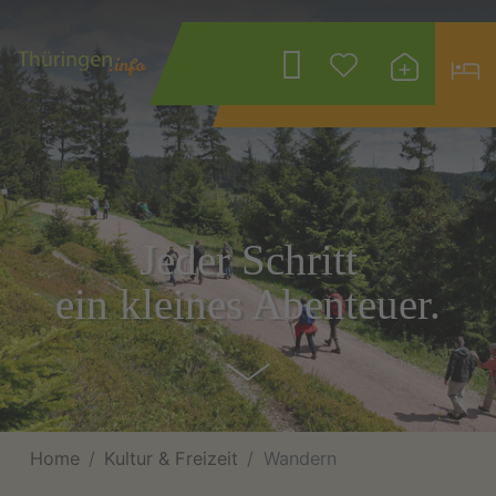
Wonach suchen
Sie?
Jeder Schritt
ein kleines Abenteuer.
Home
Kultur & Freizeit
Wandern