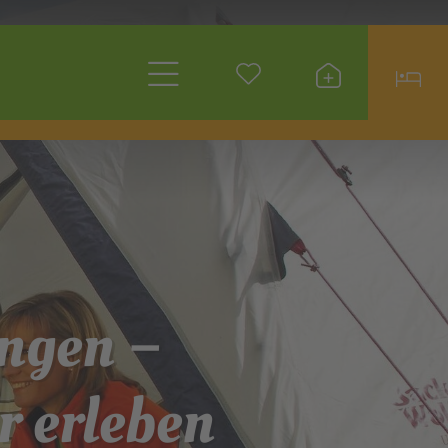
ngen –
r erleben