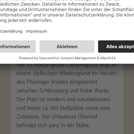
Oberhof Camping Lütschesee
Ihr Campingplatz im Thüringer Wald
Der 10 Hektar große Campingplatz liegt an
einem idyllischen Wiesengrund im Herzen
des Thüringer Waldes eingebettet
zwischen Schlossberg und Hohe Warte.
Der Platz ist modern und naturbelassen
und bietet ca. 150 Stellplätze sowie eine
Zeltwiese. Der Urlaubsort Oberhof
befindet sich ganz in der Nähe.