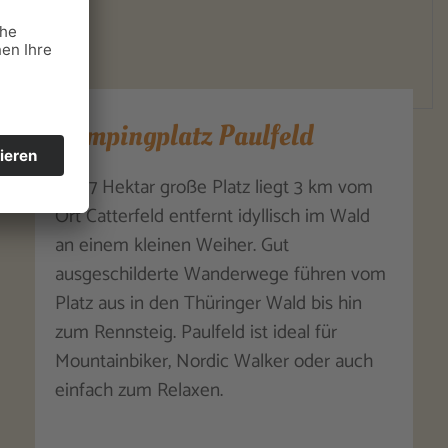
Campingplatz Paulfeld
Der 7 Hektar große Platz liegt 3 km vom
Ort Catterfeld entfernt idyllisch im Wald
an einem kleinen Weiher. Gut
ausgeschilderte Wanderwege führen vom
Platz aus in den Thüringer Wald bis hin
zum Rennsteig. Paulfeld ist ideal für
Mountainbiker, Nordic Walker oder auch
einfach zum Relaxen.