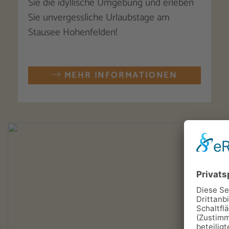
Sie die idyllische Umgebung und erleben
Sie unvergessliche Urlaubstage am
Stausee Hohenfelden!
MEHR INFORMATIONEN