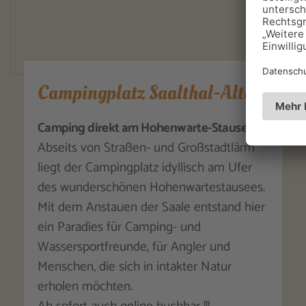
Campingplatz Saalthal-Alter
Camping direkt am Hohenwarte-Stausee
Abseits von Straßen- und Großstadtlärm
liegt der Campingplatz idyllisch am Ufer
des wunderschönen Hohenwartestausees.
Mit dem Anstauen der Saale entstand hier
ein Paradies für Camping- und
Wassersportfreunde, für Angler und
Menschen, die sich in intakter Natur
erholen möchten.