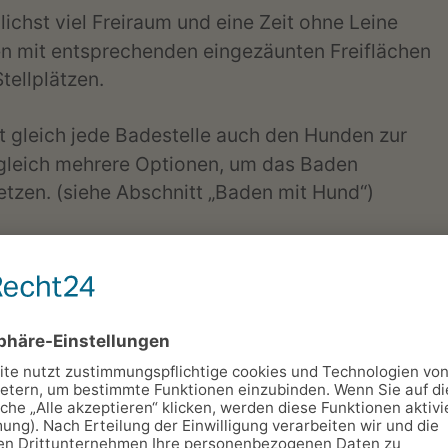
hst viel Freiraum und eine Zeit ohne Leine
 mit entsprechenden eingezäunten Freiflächen
tellplätzen.
ht gleich jede Badestelle auch den Hunden zur
s gleich mehrere Optionen, um das Baden
tzen. (siehe Abschnitt „Baden mit Hund“)
ährend des Urlaubs vermieden wird, gilt es die
ieren. In der Regel werden beispielsweise
ügung gestellt und es kann Abschnitte auf den
h sind. Für das friedvolle Miteinander ist dies
pingurlaub genießen kann, buchen Sie einen
den geliebten Vierbeiner.