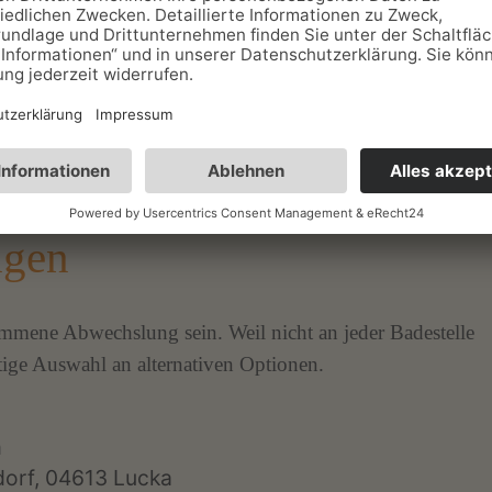
lichsein? Falls alles passt, wäre das Körbchen
ig, ausreichend Spielzeug und der gewohnte
mteindruck für das Tier entsteht.
ngen
ene Abwechslung sein. Weil nicht an jeder Badestelle
itige Auswahl an alternativen Optionen.
m
dorf, 04613 Lucka