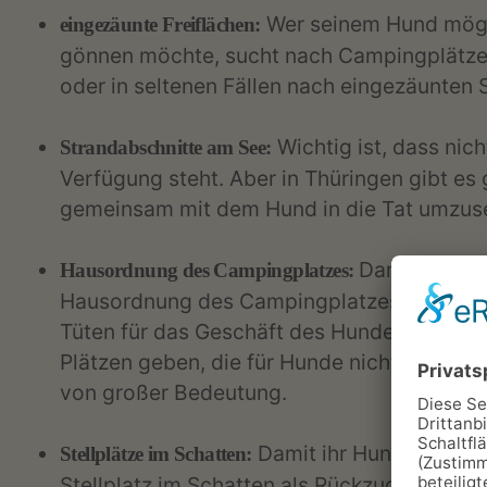
Wer seinem Hund möglic
eingezäunte Freiflächen:
gönnen möchte, sucht nach Campingplätzen
oder in seltenen Fällen nach eingezäunten S
Wichtig ist, dass nic
Strandabschnitte am See:
Verfügung steht. Aber in Thüringen gibt e
gemeinsam mit dem Hund in die Tat umzuse
Damit Ärger w
Hausordnung des Campingplatzes:
Hausordnung des Campingplatzes zu akzept
Tüten für das Geschäft des Hundes zur Verf
Plätzen geben, die für Hunde nicht zugänglic
von großer Bedeutung.
Damit ihr Hund den Cam
Stellplätze im Schatten:
Stellplatz im Schatten als Rückzugsort für 