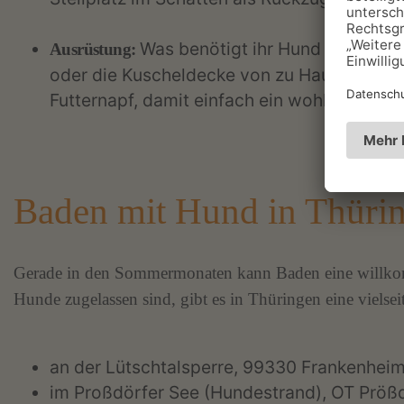
Was benötigt ihr Hund zum Glück
Ausrüstung:
oder die Kuscheldecke von zu Hause wicht
Futternapf, damit einfach ein wohliger Gesa
Baden mit Hund in Thüri
Gerade in den Sommermonaten kann Baden eine willkomm
Hunde zugelassen sind, gibt es in Thüringen eine vielse
an der Lütschtalsperre, 99330 Frankenhei
im Proßdörfer See (Hundestrand), OT Pröß