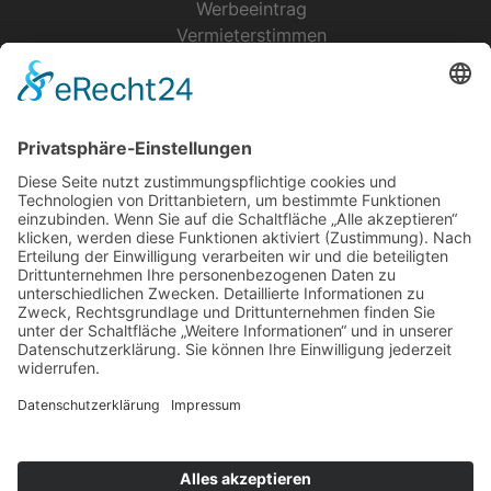
Werbeeintrag
Vermieterstimmen
Erfolgreich Vermieten
Service & Tipps
Urlaubsservice
Bücher, Karten & CD's
Ihre Anreise
Wetter
Links
Nutzungsbedingungen
Impressum
Datenschutz
Rennsteig.de
Sachsen-Anhalt.info
Reiseoasen.de