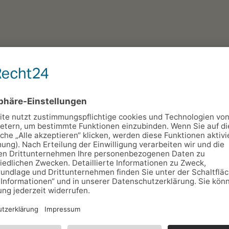
 10 km)
Sommermonaten zur Einkehr und zum Abschalten ein.
infach zum Ausruhen.