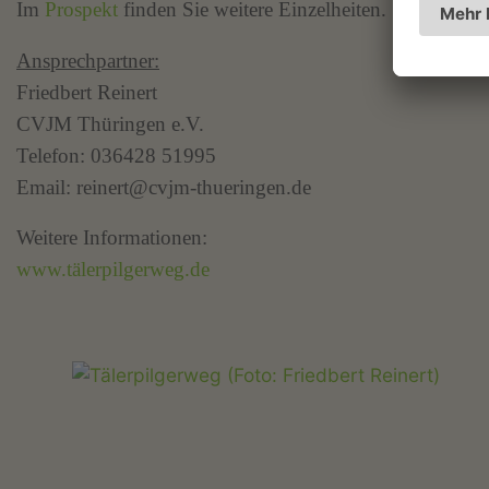
Im
Prospekt
finden Sie weitere Einzelheiten.
Ansprechpartner:
Friedbert Reinert
CVJM Thüringen e.V.
Telefon: 036428 51995
Email: reinert@cvjm-thueringen.de
Weitere Informationen:
www.tälerpilgerweg.de