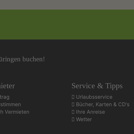
hüringen buchen!
ieter
Service & Tipps
trag
Urlaubsservice
rstimmen
Bücher, Karten & CD's
ch Vermieten
Ihre Anreise
Wetter