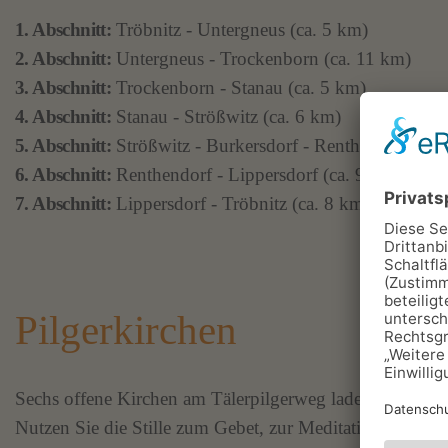
1. Abschnitt:
Tröbnitz - Untergneus (ca. 5 km)
2. Abschnitt:
Untergneus - Trockenborn (ca. 11 km)
3. Abschnitt:
Trockenborn - Stanau (ca. 5 km)
4. Abschnitt:
Stanau - Strößwitz (ca. 6 km)
5. Abschnitt:
Strößwitz - Burkersdorf - Renthendorf (ca.
6. Abschnitt:
Renthendorf - Lippersdorf (ca. 9 km)
7. Abschnitt:
Lippersdorf - Tröbnitz (ca. 8 km)
Pilgerkirchen
Sechs offene Kirchen am Tälerpilgerweg laden in den 
Nutzen Sie die Stille zum Gebet, zur Meditation oder e