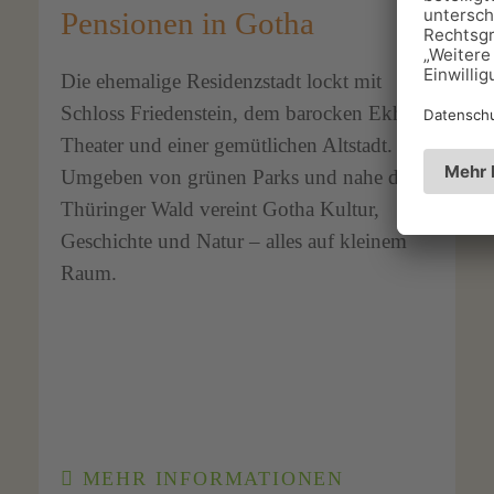
Pensionen in Gotha
Die ehemalige Residenzstadt lockt mit
Schloss Friedenstein, dem barocken Ekhof-
Theater und einer gemütlichen Altstadt.
Umgeben von grünen Parks und nahe dem
Thüringer Wald vereint Gotha Kultur,
Geschichte und Natur – alles auf kleinem
Raum.
MEHR INFORMATIONEN