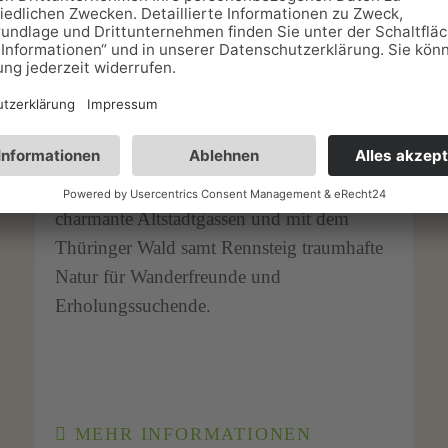
Pensionen in Eisenach
Die berühmte Wartburg, UNESCO-
Welterbe und Wirkungsstätte Martin
Luthers, macht Geschichte lebendig. Als
Geburtsstadt von Johann Sebastian Bach
bietet Eisenach kulturellen Glanz,
charmante Altstadtgassen und mit dem
Thüringer Wald samt Rennsteig traumhafte
Natur für Wanderfreunde und
Erholungssuchende.
MEHR INFORMATIONEN