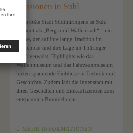
Pensionen in Suhl
Als größte Stadt Südthüringens ist Suhl
bekannt als „Berg- und Waffenstadt“ – ein
Name, der auf ihre lange Tradition im
Waffenbau und ihre Lage im Thüringer
Wald verweist. Highlights wie das
Waffenmuseum und das Fahrzeugmuseum
bieten spannende Einblicke in Technik und
Geschichte. Zudem lädt die Innenstadt mit
ihren Geschäften und Einkaufszentren zum
entspannten Bummeln ein.
MEHR INFORMATIONEN