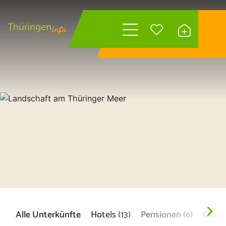
Wonach suchen
Sie?
Alle Unterkünfte
Hotels (13)
Pensionen (6)
Gasthö