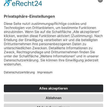
Service & Tipps
Urlaubsservice
Bücher, Karten & CD's
Ihre Anreise
Wetter
Links
Nutzungsbedingungen
Impressum
Datenschutz
Rennsteig.de
Sachsen-Anhalt.info
Reiseoasen.de