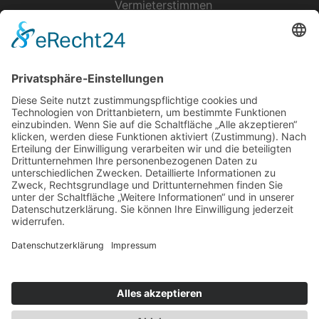
Vermieterstimmen
Erfolgreich Vermieten
Service & Tipps
Urlaubsservice
Bücher, Karten & CD's
Ihre Anreise
Wetter
Links
Nutzungsbedingungen
Impressum
Datenschutz
Rennsteig.de
Sachsen-Anhalt.info
Reiseoasen.de