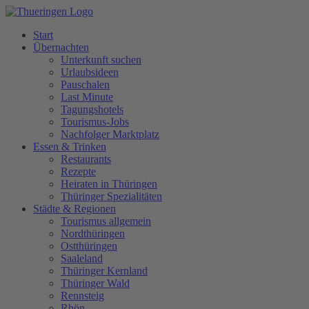
Start
Übernachten
Unterkunft suchen
Urlaubsideen
Pauschalen
Last Minute
Tagungshotels
Tourismus-Jobs
Nachfolger Marktplatz
Essen & Trinken
Restaurants
Rezepte
Heiraten in Thüringen
Thüringer Spezialitäten
Städte & Regionen
Tourismus allgemein
Nordthüringen
Ostthüringen
Saaleland
Thüringer Kernland
Thüringer Wald
Rennsteig
Rhön