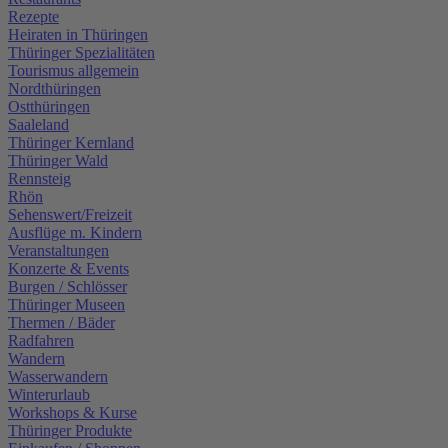
Rezepte
Heiraten in Thüringen
Thüringer Spezialitäten
Tourismus allgemein
Nordthüringen
Ostthüringen
Saaleland
Thüringer Kernland
Thüringer Wald
Rennsteig
Rhön
Sehenswert/Freizeit
Ausflüge m. Kindern
Veranstaltungen
Konzerte & Events
Burgen / Schlösser
Thüringer Museen
Thermen / Bäder
Radfahren
Wandern
Wasserwandern
Winterurlaub
Workshops & Kurse
Thüringer Produkte