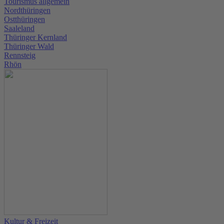
Tourismus allgemein
Nordthüringen
Ostthüringen
Saaleland
Thüringer Kernland
Thüringer Wald
Rennsteig
Rhön
Kultur & Freizeit