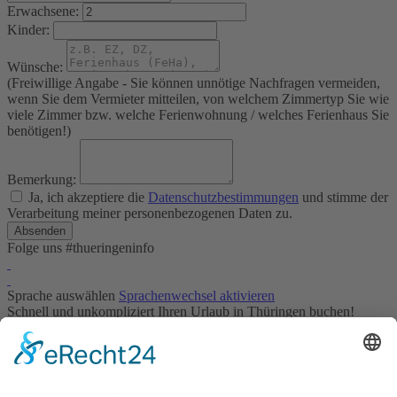
Erwachsene:
Kinder:
Wünsche:
(Freiwillige Angabe - Sie können unnötige Nachfragen vermeiden,
wenn Sie dem Vermieter mitteilen, von welchem Zimmertyp Sie wie
viele Zimmer bzw. welche Ferienwohnung / welches Ferienhaus Sie
benötigen!)
Bemerkung:
Ja, ich akzeptiere die
Datenschutzbestimmungen
und stimme der
Verarbeitung meiner personenbezogenen Daten zu.
Folge uns
#thueringeninfo
Sprache auswählen
Sprachenwechsel aktivieren
Schnell und unkompliziert Ihren Urlaub in Thüringen buchen!
Unternehmen
Über uns
Mitarbeiter
Internetbetreuung