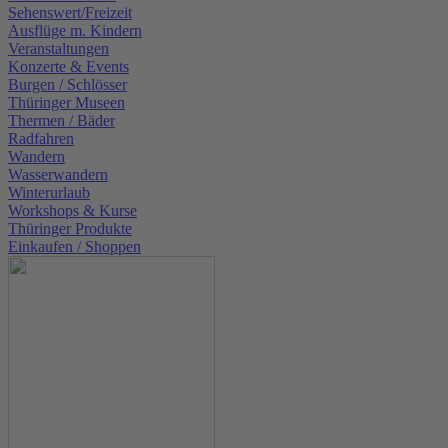
Sehenswert/Freizeit
Ausflüge m. Kindern
Veranstaltungen
Konzerte & Events
Burgen / Schlösser
Thüringer Museen
Thermen / Bäder
Radfahren
Wandern
Wasserwandern
Winterurlaub
Workshops & Kurse
Thüringer Produkte
Einkaufen / Shoppen