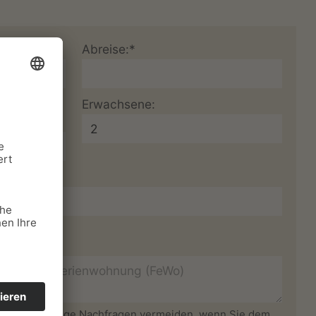
Abreise:*
mmer,
Erwachsene:
 können unnötige Nachfragen vermeiden, wenn Sie dem