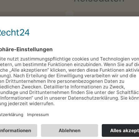
Anreise:*
*
Anzahl d. Einheiten (Zi
Fewos…):
Ort:*
Kinder:
Wünsche:
(Freiwillige Angabe - Sie