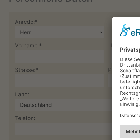
Anrede:*
Vorname:*
Nachname:
Strasse:*
Plz:*
Land:
Telefon: