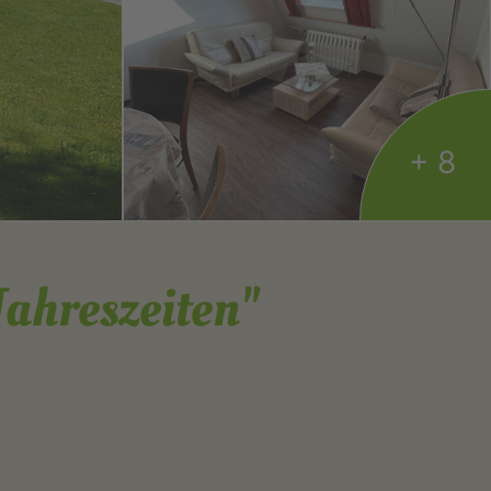
+ 8
ahreszeiten"