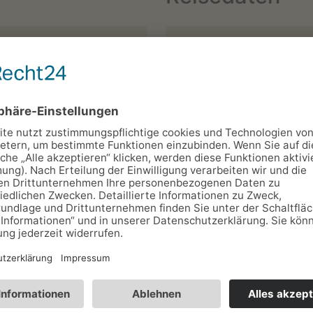
Anreise:*
*
Anzahl d. Einheiten (Zi
Fewos…):
Ort:*
Kinder:
Wünsche:
(Freiwillige Angabe - Sie