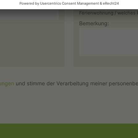
Vermieter mitteilen, von 
Ferienwohnung / welches F
Bemerkung:
ungen
und stimme der Verarbeitung meiner personenb