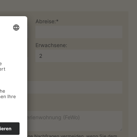
Abreise:*
mmer,
Erwachsene:
 können unnötige Nachfragen vermeiden, wenn Sie dem