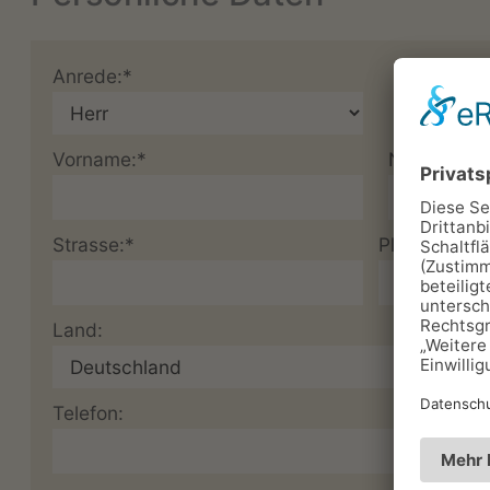
Anrede:*
Vorname:*
Nachname:
Strasse:*
Plz:*
Land:
Telefon: