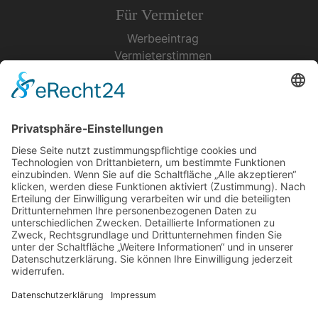
Für Vermieter
Werbeeintrag
Vermieterstimmen
Erfolgreich Vermieten
Service & Tipps
Urlaubsservice
Bücher, Karten & CD's
Ihre Anreise
Wetter
Links
Nutzungsbedingungen
Impressum
Datenschutz
Rennsteig.de