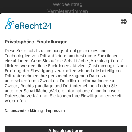
Werbeeintrag
Vermieterstimmen
Erfolgreich Vermieten
Service & Tipps
Urlaubsservice
Bücher, Karten & CD's
Ihre Anreise
Wetter
Links
Nutzungsbedingungen
Impressum
Datenschutz
Rennsteig.de
Sachsen-Anhalt.info
Reiseoasen.de