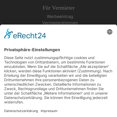
Für Vermieter
Werbeeintrag
Vermieterstimmen
Erfolgreich Vermieten
Service & Tipps
Urlaubsservice
Bücher, Karten & CD's
Ihre Anreise
Wetter
Links
Nutzungsbedingungen
Impressum
Datenschutz
Rennsteig.de