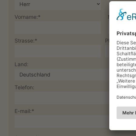
Vorname:*
Nachname:
Strasse:*
Plz:*
Land:
Telefon:
E-mail:*