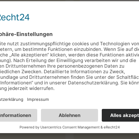
*
Ort:*