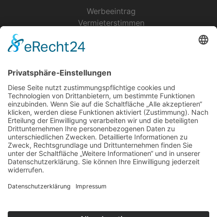
Werbeeintrag
Vermieterstimmen
Erfolgreich Vermieten
Service & Tipps
Urlaubsservice
Bücher, Karten & CD's
Ihre Anreise
Wetter
Links
Nutzungsbedingungen
Impressum
Datenschutz
Rennsteig.de
Sachsen-Anhalt.info