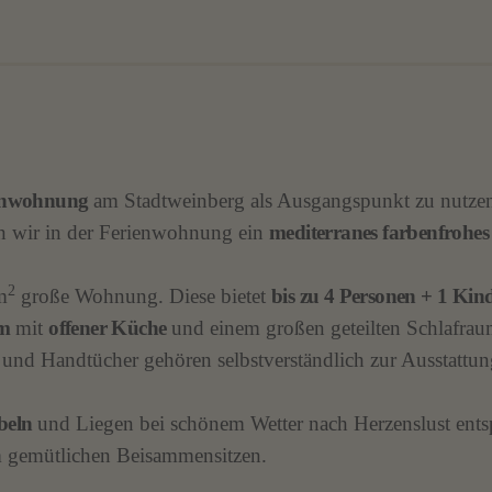
ienwohnung
am Stadtweinberg als Ausgangspunkt zu nutzen
en wir in der Ferienwohnung ein
mediterranes farbenfrohe
2
m
große Wohnung. Diese bietet
bis zu 4 Personen + 1 Kin
um
mit
offener Küche
und einem großen geteilten Schlafraum
 und Handtücher gehören selbstverständlich zur Ausstattun
beln
und Liegen bei schönem Wetter nach Herzenslust ent
m gemütlichen Beisammensitzen.