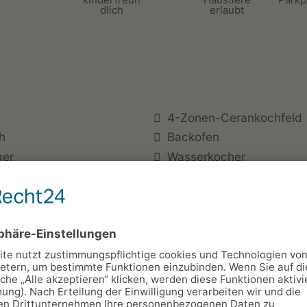
dlich
erlaubt
4-Zonen-Cerankochfeld
h
Backofen
ger
Wasserkocher
Handtücher
tten