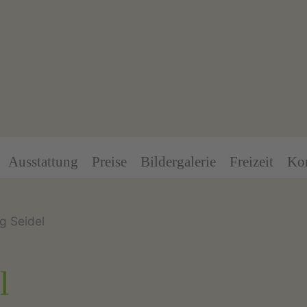
Ausstattung
Preise
Bildergalerie
Freizeit
Ko
g Seidel
l