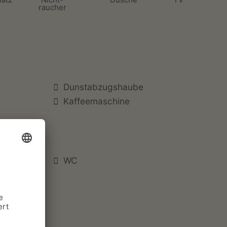
raucher
Dunstabzugshaube
Kaffeemaschine
WC