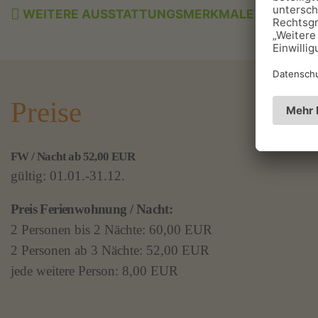
WEITERE AUSSTATTUNGSMERKMALE
Preise
FW / Nacht ab 52,00 EUR
gültig: 01.01.-31.12.
Preis Ferienwohnung / Nacht:
2 Personen bis 2 Nächte: 60,00 EUR
2 Personen ab 3 Nächte: 52,00 EUR
jede weitere Person: 8,00 EUR