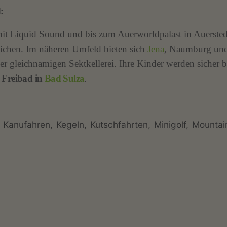
:
it Liquid Sound und bis zum Auerworldpalast in Auerstedt
eichen. Im näheren Umfeld bieten sich
Jena
, Naumburg un
 gleichnamigen Sektkellerei. Ihre Kinder werden sicher be
n
Freibad in
Bad Sulza
.
Kanufahren
Kegeln
Kutschfahrten
Minigolf
Mountai