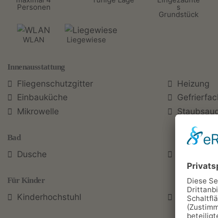
Personen
s
Grundstück
WLAN
Liegewiese
Innenausstattung
Fliegenschutzgitter
Heizung
Einbauküche
Gefrierfac
Mikrowelle
Staubsau
Bad
Dusche
Fön
Für Kinder
Kinderhochstuhl
Kinder Be