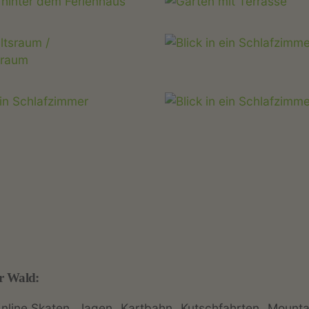
r Wald:
Inline Skaten
Jagen
Kartbahn
Kutschfahrten
Mounta