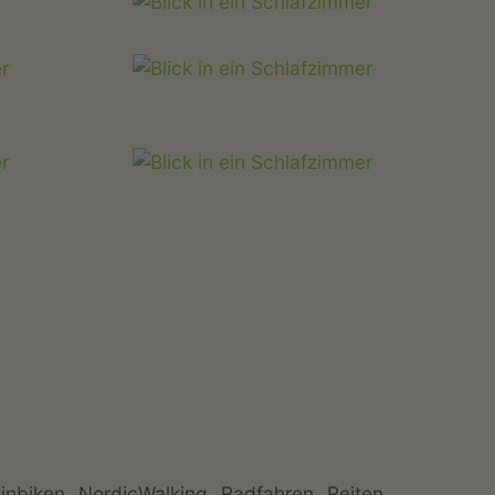
inbiken
NordicWalking
Radfahren
Reiten