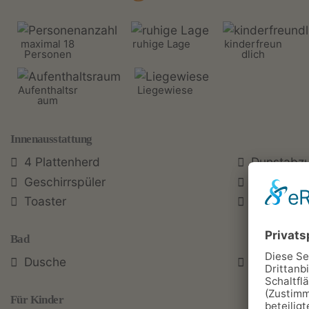
maximal 18
ruhige Lage
kinderfreun
Personen
dlich
Aufenthaltsr
Liegewiese
aum
Innenausstattung
4 Plattenherd
Dunstabz
Geschirrspüler
Kaffeemas
Toaster
Wasserko
Bad
Dusche
Fön
Für Kinder