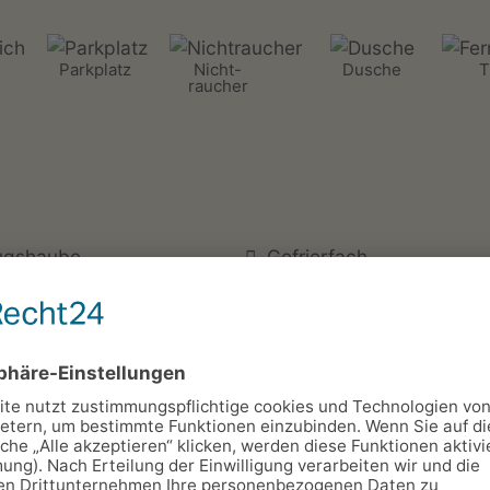
Parkplatz
Nicht-
Dusche
T
raucher
ugshaube
Gefrierfach
chine
Kühlschrank
cher
Handtücher