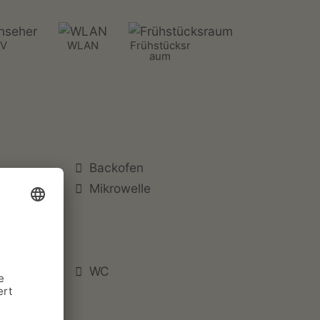
V
WLAN
Frühstücksr
aum
Backofen
Mikrowelle
WC