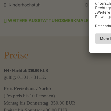
Kinderhochstuhl
Wickelauf
WEITERE AUSSTATTUNGSMERKMALE
Preise
FH / Nacht ab 350,00 EUR
gültig: 01.01. - 31.12.
Preis Ferienhaus / Nacht:
(Festpreis bis 10 Personen)
Montag bis Donnerstag: 350,00 EUR
Freitag bis Sonntag: 430,00 EUR