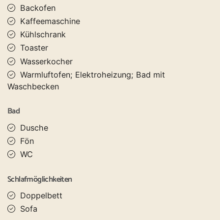
Backofen
Kaffeemaschine
Kühlschrank
Toaster
Wasserkocher
Warmluftofen; Elektroheizung; Bad mit
Waschbecken
Bad
Dusche
Fön
WC
Schlafmöglichkeiten
Doppelbett
Sofa