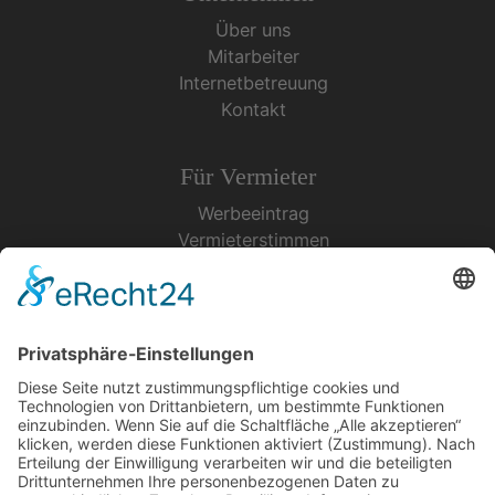
Über uns
Mitarbeiter
Internetbetreuung
Kontakt
Für Vermieter
Werbeeintrag
Vermieterstimmen
Erfolgreich Vermieten
Service & Tipps
Urlaubsservice
Bücher, Karten & CD's
Ihre Anreise
Wetter