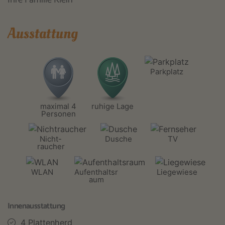
Ihre Familie Klein
Ausstattung
Parkplatz
maximal 4
ruhige Lage
Personen
Nicht-
Dusche
TV
raucher
WLAN
Aufenthaltsr
Liegewiese
aum
Innenausstattung
4 Plattenherd